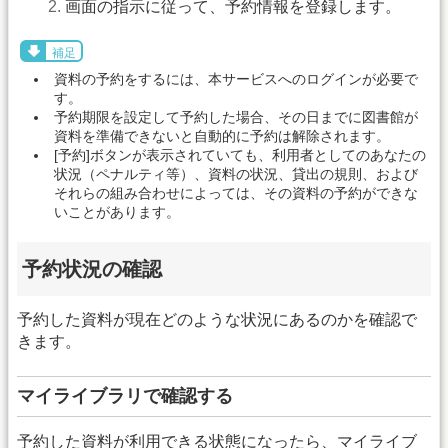
画面の指示に従って、予約情報を登録します。
補足
資料の予約をするには、本サービスへのログインが必要で
す。
予約期限を設定して予約した場合、その日までに図書館が
資料を準備できないと自動的に予約は解除されます。
[予約]ボタンが表示されていても、利用者としてのあなたの
状況（ペナルティ等）、資料の状況、貸出の規則、および
それらの組み合わせによっては、その資料の予約ができな
いことがあります。
予約状況の確認
予約した資料が現在どのような状況にあるのかを確認で
きます。
マイライブラリで確認する
予約した資料が利用できる状態になったら、マイライブ