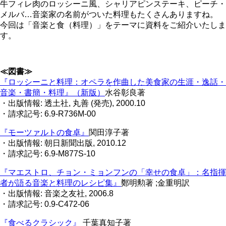
牛フィレ肉のロッシーニ風、シャリアピンステーキ、ピーチ・
メルバ…音楽家の名前がついた料理もたくさんありますね。
今回は「音楽と食（料理）」をテーマに資料をご紹介いたしま
す。
≪図書≫
『ロッシーニと料理：オペラを作曲した美食家の生涯・逸話・
音楽・書簡・料理』（新版）
水谷彰良著
・出版情報: 透土社, 丸善 (発売), 2000.10
・請求記号: 6.9-R736M-00
『モーツァルトの食卓』
関田淳子著
・出版情報: 朝日新聞出版, 2010.12
・請求記号: 6.9-M877S-10
『マエストロ、チョン・ミョンフンの「幸せの食卓」：名指揮
者が語る音楽と料理のレシピ集』
鄭明勲著 ;金重明訳
・出版情報: 音楽之友社, 2006.8
・請求記号: 0.9-C472-06
『食べるクラシック』
千葉真知子著