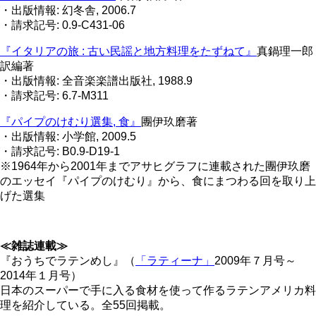
・出版情報: 幻冬舎, 2006.7
・請求記号: 0.9-C431-06
『イタリアの旅 : 古い民謡と地方料理をたずねて』
真鍋理一郎
訳編著
・出版情報: 全音楽楽譜出版社, 1988.9
・請求記号: 6.7-M311
『パイプのけむり選集, 食』
團伊玖磨著
・出版情報: 小学館, 2009.5
・請求記号: B0.9-D19-1
※1964年から2001年までアサヒグラフに連載された團伊玖磨
のエッセイ『パイプのけむり』から、食にまつわる回を取り上
げた選集
≪雑誌連載≫
『おうちでラテンめし』（
「ラティーナ」
2009年７月号～
2014年１月号）
日本のスーパーで手に入る食材を使って作るラテンアメリカ料
理を紹介している。全55回掲載。