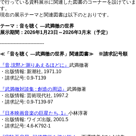
で行っている資料展示に関連した図書のコーナーを設けていま
す。
現在の展示テーマと関連図書は以下のとおりです。
テーマ：音を聴く ―武満徹の世界
展示期間：2026年1月23日～2026年3月末（予定）
-----------------------------
≪「音を聴く ―武満徹の世界」関連図書≫ ※請求記号順
『音,沈黙と測りあえるほどに』
武満徹著
・出版情報: 新潮社, 1971.10
・請求記号: 0.9-T139
『武満徹対談集 : 創造の周辺』
武満徹著
・出版情報: 芸術現代社, 1997.2
・請求記号: 0.9-T139-97
『日本映画音楽の巨星たち, 1』
小林淳著
・出版情報: ワイズ出版, 2001.5
・請求記号: 4.6-K792-1