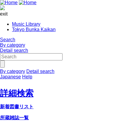
exit
Music Library
Tokyo Bunka Kaikan
Search
By category
Detail search
By category
Detail search
Japanese
Help
詳細検索
新着図書リスト
所蔵雑誌一覧